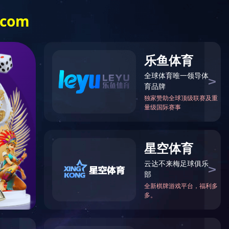
e.
。
拼搏网页版登录入口
|
九游官方网站
|
c7网页版
|