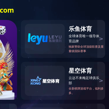
e.
。
拼搏网页版登录入口
|
九游官方网站
|
c7网页版
|